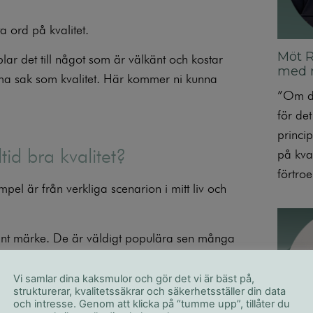
a ord på kvalitet.
Möt R
lar det till något som är välkänt och kostar
med m
amma sak som kvalitet. Här kommer ni kunna
”Om de
för de
princi
tid bra kvalitet?
på kval
förtro
el är från verkliga scenarion i mitt liv och
änt märke. De är väldigt populära sen många
 dessutom dyrare än andra sandaler. Perfekt
tet, så jag köper sandalerna. Till min
Vi samlar dina kaksmulor och gör det vi är bäst på,
strukturerar, kvalitetssäkrar och säkerhetsställer din data
en går till och med sönder efter min första
och intresse. Genom att klicka på “tumme upp”, tillåter du