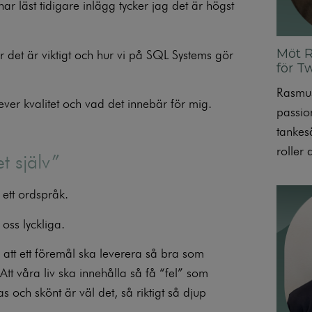
ar läst tidigare inlägg tycker jag det är högst
Möt 
r det är viktigt och hur vi på SQL Systems gör
för T
Rasmus
er kvalitet och vad det innebär för mig.
passio
tankesä
roller 
et själv”
r ett ordspråk.
 oss lyckliga.
e att ett föremål ska leverera så bra som
Att våra liv ska innehålla så få “fel” som
as och skönt är väl det, så riktigt så djup