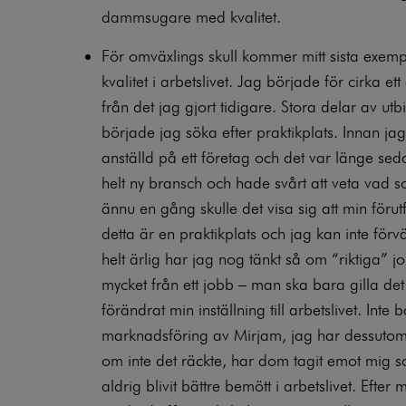
dammsugare med kvalitet.
För omväxlings skull kommer mitt sista exempel
kvalitet i arbetslivet. Jag började för cirka ett
från det jag gjort tidigare. Stora delar av ut
började jag söka efter praktikplats. Innan j
anställd på ett företag och det var länge seda
helt ny bransch och hade svårt att veta vad
ännu en gång skulle det visa sig att min förutf
detta är en praktikplats och jag kan inte för
helt ärlig har jag nog tänkt så om “riktiga” j
mycket från ett jobb – man ska bara gilla
förändrat min inställning till arbetslivet. Int
marknadsföring av
Mirjam
, jag har dessutom
om inte det räckte, har dom tagit emot mig s
aldrig blivit bättre bemött i arbetslivet. Efter m