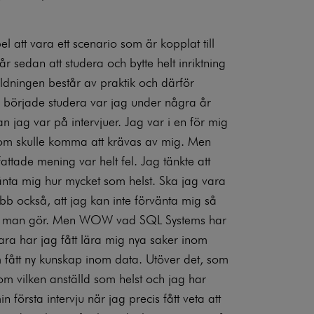
 att vara ett scenario som är kopplat till
 år sedan att studera och bytte helt inriktning
bildningen består av praktik och därför
ag började studera var jag under några år
n jag var på intervjuer. Jag var i en för mig
 som skulle komma att krävas av mig. Men
attade mening var helt fel. Jag tänkte att
vänta mig hur mycket som helst. Ska jag vara
obb också, att jag kan inte förvänta mig så
 det man gör. Men WOW vad SQL Systems har
e bara har jag fått lära mig nya saker inom
 fått ny kunskap inom data. Utöver det, som
om vilken anställd som helst och jag har
in första intervju när jag precis fått veta att