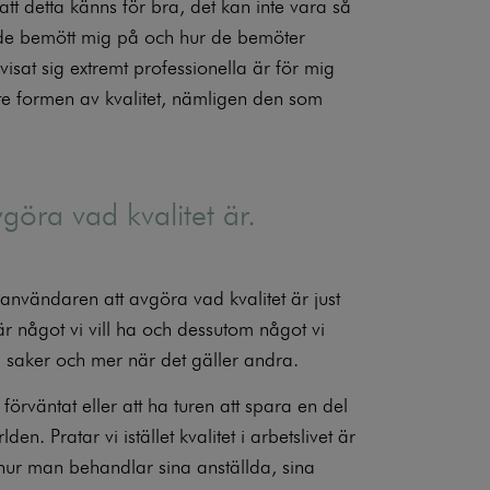
 att detta känns för bra, det kan inte vara så
 de bemött mig på och hur de bemöter
isat sig extremt professionella är för mig
te formen av kvalitet, nämligen den som
göra vad kvalitet är.
l användaren att avgöra vad kvalitet är just
är något vi vill ha och dessutom något vi
sa saker och mer när det gäller andra.
örväntat eller att ha turen att spara en del
 Pratar vi istället kvalitet i arbetslivet är
l hur man behandlar sina anställda, sina