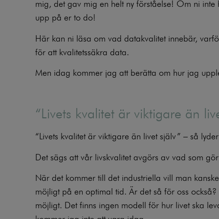
mig, det gav mig en helt ny förståelse! Om ni inte h
upp på er to do!
Här kan ni läsa
om vad datakvalitet innebär, varfö
för att kvalitetssäkra data.
Men idag kommer jag att berätta om hur jag upplev
“Livets kvalitet är viktigare än liv
“Livets kvalitet är viktigare än livet själv” – så lyde
Det sägs att vår livskvalitet avgörs av vad som gör
När det kommer till det industriella vill man kansk
möjligt på en optimal tid. Är det så för oss också? 
möjligt. Det finns ingen modell för hur livet ska lev
kommer jag inte att vara idag.