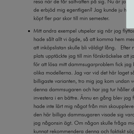
resa när de får saltvatten på sig. Nu är jag is
de erbjöd mig egentligen? Jag kunde ju ha s
köpt fler par skor till min semester.
Mitt andra exempel utspelar sig när jag flyt
hade sålt allt vi ägde, så att komma hem med
att inköpslistan skulle bli väldigt lång. Efte
plats upptäckte jag till min förskräckelse at
för att lösa mitt dammsugarproblem fick jag be
olika modellerna. Jag var vid det här laget s
billigaste varianten, tro mig jag kom undan vä
denna dammsugaren och har jag tur håller den
investera i en bättre. Ännu en gång blev jag
hade inte lärt mig något från min skoupplevels
den här billiga dammsugaren visade sig var
jag någonsin ägt. Om någon skulle fråga m
kunnat rekommendera denna och faktiskt säg