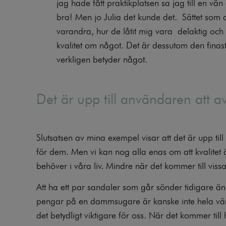
jag hade fått praktikplatsen sa jag till en vän
bra! Men jo Julia det kunde det. Sättet som
varandra, hur de låtit mig vara delaktig och v
kvalitet om något. Det är dessutom den finas
verkligen betyder något.
Det är upp till användaren att av
Slutsatsen av mina exempel visar att det är upp til
för dem. Men vi kan nog alla enas om att kvalitet 
behöver i våra liv. Mindre när det kommer till vis
Att ha ett par sandaler som går sönder tidigare än f
pengar på en dammsugare är kanske inte hela världen.
det betydligt viktigare för oss. När det kommer til