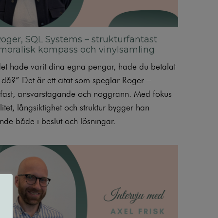
oger, SQL Systems – strukturfantast
oralisk kompass och vinylsamling
t hade varit dina egna pengar, hade du betalat
t då?” Det är ett citat som speglar Roger –
pfast, ansvarstagande och noggrann. Med fokus
itet, långsiktighet och struktur bygger han
ende både i beslut och lösningar.