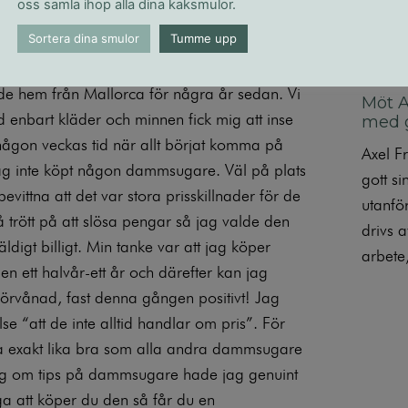
tället arg och tänker vad var det för kvalitet
oss samla ihop alla dina kaksmulor.
parat några hundralappar eller till och med
Sortera dina smulor
Tumme upp
tade hem från Mallorca för några år sedan. Vi
Möt A
 enbart kläder och minnen fick mig att inse
med g
r någon veckas tid när allt börjat komma på
Axel F
t jag inte köpt någon dammsugare. Väl på plats
gott s
vittna att det var stora prisskillnader för de
utanfö
å trött på att slösa pengar så jag valde den
drivs a
ldigt billigt. Min tanke var att jag köper
arbete
 ett halvår-ett år och därefter kan jag
 förvånad, fast denna gången positivt! Jag
e “att de inte alltid handlar om pris”. För
a exakt lika bra som alla andra dammsugare
ig om tips på dammsugare hade jag genuint
a att köper du den så får du en