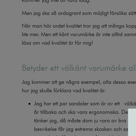
Men jag ska så ordagrant som möjligt försöka sätt
När man hör ordet kvalitet tror jag att många kopp
lite mer. Men ett känt varumärke är inte alltid s
läsa om vad kvalitet är för mig!
Betyder ett välkänt varumärke all
Jag kommer att ge några exempel, alla dessa exemp
hur jag skulle förklara vad kvalitet är.
Jag har ett par sandaler som är av ett välk
år tillbaka och ska vara ergonomiska. De är
tänker jag, då måste dom ju vara av bra kvali
besvikelse får jag extrema skoskav och sandal