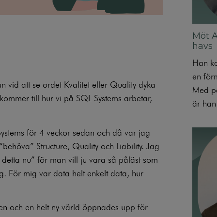
Möt Ax
havs
Han ko
en för
vid att se ordet Kvalitet eller Quality dyka
Med pa
kommer till hur vi på SQL Systems arbetar,
är han 
ystems för 4 veckor sedan och då var jag
 “behöva” Structure, Quality och Liability. Jag
detta nu” för man vill ju vara så påläst som
ag. För mig var data helt enkelt data, hur
en och en helt ny värld öppnades upp för