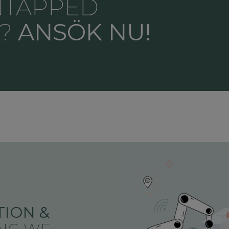
NTAPPED
"?
ANSÖK NU!
ION &