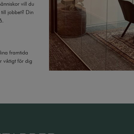
änniskor vill du
ill jobbet? Din
å.
dina framtida
viktigt för dig