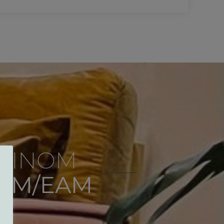
Å INOM
 PM/EAM