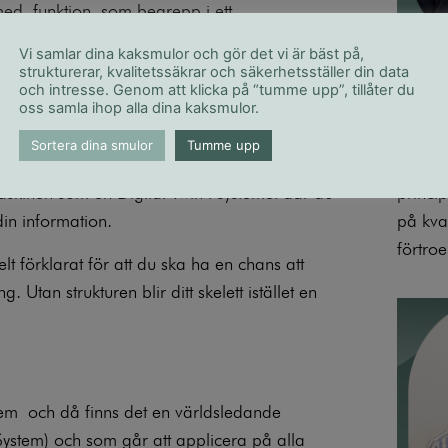
t med
funktion
som begrepp i ett
t men den sammanlagda uppföljningen och
Vi samlar dina kaksmulor och gör det vi är bäst på,
om om du skulle behöva byta ut mätaren på
strukturerar, kvalitetssäkrar och säkerhetsställer din data
Möt R
och intresse. Genom att klicka på “tumme upp”, tillåter du
aren har räknat upp utan den totala
med m
oss samla ihop alla dina kaksmulor.
”Om de
Sortera dina smulor
Tumme upp
för de
n maskin alltid baserade på funktion vilket
princi
askinen som en Digital Twin i systemet där du
på kval
in information.
förtro
 förklarat för att du ska ha en chans att
 Utan strukturen blir ditt skelett istället en
stem
och då finns det en världsledande
ystem) och som går att applicera på alla