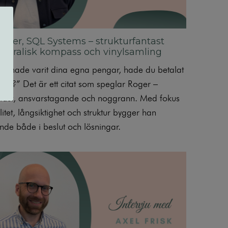
oger, SQL Systems – strukturfantast
oralisk kompass och vinylsamling
t hade varit dina egna pengar, hade du betalat
t då?” Det är ett citat som speglar Roger –
pfast, ansvarstagande och noggrann. Med fokus
itet, långsiktighet och struktur bygger han
ende både i beslut och lösningar.