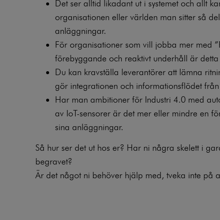
Det ser alltid likadant ut i systemet och allt k
organisationen eller världen man sitter så d
anläggningar.
För organisationer som vill jobba mer med ”
förebyggande och reaktivt underhåll är dett
Du kan kravställa leverantörer att lämna ritni
gör integrationen och informationsflödet frå
Har man ambitioner för Industri 4.0 med aut
av IoT-sensorer är det mer eller mindre en föru
sina anläggningar.
Så hur ser det ut hos er? Har ni några skelett i ga
begravet?
Är det något ni behöver hjälp med, tveka inte på att