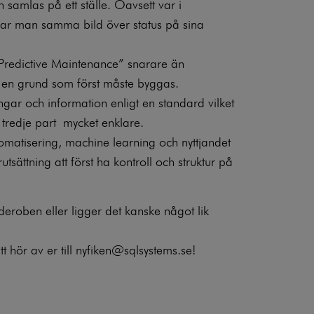
an samlas på ett ställe. Oavsett var i
elar man samma bild över status på sina
Predictive Maintenance” snarare än
a en grund som först måste byggas.
ngar och information enligt en standard vilket
n tredje part mycket enklare.
omatisering, machine learning och nyttjandet
tsättning att först ha kontroll och struktur på
rderoben eller ligger det kanske något lik
 hör av er till
nyfiken@sqlsystems.se!