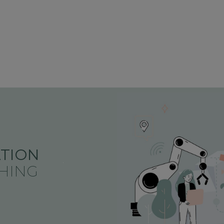
TION
THING