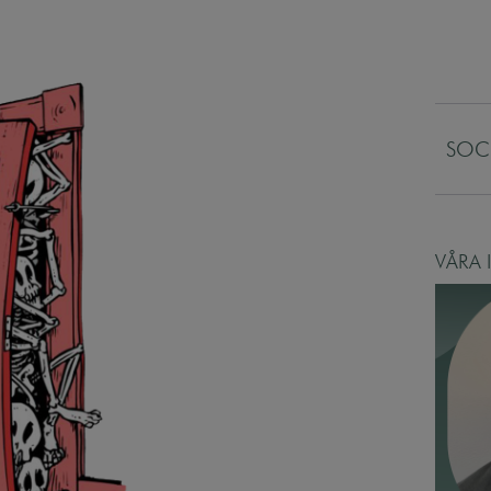
SOC
VÅRA 