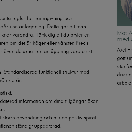
kventa regler för namngivning och
ngår i en anläggning. Detta gör att man
Möt A
liknar varandra. Tänk dig att du bryter en
med g
ren om det är höger eller vänster. Precis
Axel F
r även delarna i en anläggning vara unikt
gott s
utanfö
en
Standardiserad funktionell struktur med
drivs a
rämsta är:
arbete
astiskt.
ppdaterad information om dina tillgångar ökar
ar.
 större användning och blir en positiv spiral
mationen ständigt uppdaterad.