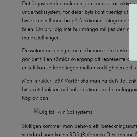
Det är just av den anledningen som det är viktig
underhållssystem, för delar byts kontinuerligt u
historiken vill man ha på funktionen. Litegrann s
bilen. Du bryr dig inte hur många mil just den mät
mätarställningen.
Dessutom är ritningar och scheman som beskriver e
gör det till en sömlös övergång att representera m
enkelt kan se kopplingen mellan verkligheten och d
Men
struktur
då? Varför ska man ha det? Jo, enkelt
hitta rätt funktion och information om din anläggning.
hög av ben!
Slutligen kommer man behöva ett
beteckningssy
standard som kallas RDS (Reference Designation S