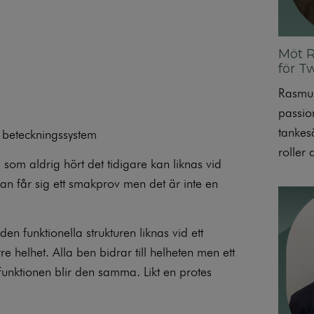
Möt 
för T
Rasmus
passio
tankesä
e beteckningssystem
roller 
n som aldrig hört det tidigare kan liknas vid
 man får sig ett smakprov men det är inte en
n funktionella strukturen liknas vid ett
rre helhet. Alla ben bidrar till helheten men ett
unktionen blir den samma. Likt en protes