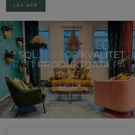
LÄS MER
" SQL
TILLFÖR
KVALITET
RÄTT
PRODUKTDATA
PÅ
RÄTT
PLATS "