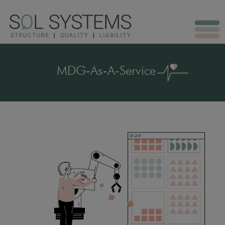
MDG-As-A-Service