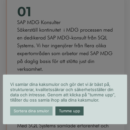
01
SAP MDG Konsulter
Säkerställ kontinuitet i MDG processen med
en dedikerad SAP MDG-konsult från SQL
Systems. Vi har ingenjörer från flera olika
expertområden som arbetar med SAP MDG
på daglig basis för att stötta just din
verksamhet.
Vi samlar dina kaksmulor och gör det vi är bäst på,
strukturerar, kvalitetssäkrar och säkerhetsställer din
data och intresse. Genom att klicka på “tumme upp”,
tillåter du oss samla ihop alla dina kaksmulor.
02
Sortera dina smulor
Tumme upp
SAP MDG Förbättringar
Med SQL Systems samlade erfarenhet och